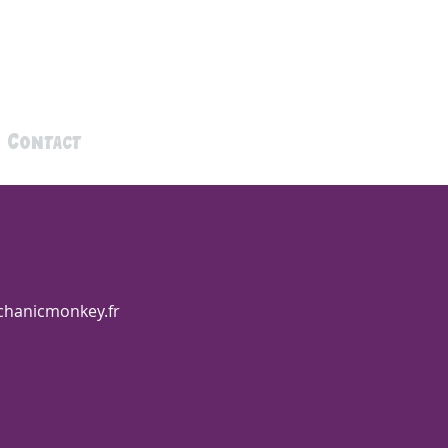
Se connecter
Contact
Carte cadeau
hanicmonkey.fr