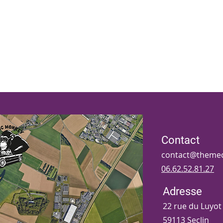
ue
Comment ça marche
FAQ
Blog
Contact
contact@themec
06.62.52.81.27
Adresse
22 rue du Luyot
59113 Seclin