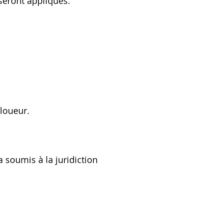
 seront appliqués.
u loueur.
a soumis à la juridiction