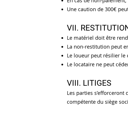
En cas de non-paiement, 
Une caution de 300€ peut
VII. RESTITUTIO
Le matériel doit être ren
La non-restitution peut 
Le loueur peut résilier l
Le locataire ne peut céd
VIII. LITIGES
Les parties s’efforceront 
compétente du siège soc