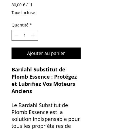
80,00 €
/
1l
80,00 €
Taxe Incluse
pour
1
Quantité
*
Litre
Ajouter au panier
Bardahl Substitut de
Plomb Essence : Protégez
et Lubrifiez Vos Moteurs
Anciens
Le Bardahl Substitut de
Plomb Essence est la
solution indispensable pour
tous les propriétaires de