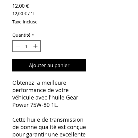
Prix
12,00 €
12,00 €
/
1l
12,00 €
Taxe Incluse
pour
1
Quantité
*
Litre
Ajouter au panier
Obtenez la meilleure
performance de votre
véhicule avec l'huile Gear
Power 75W-80 1L.
Cette huile de transmission
de bonne qualité est conçue
pour garantir une excellente