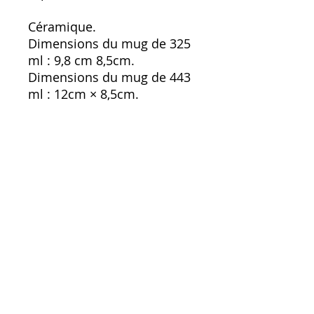
Céramique. 
Dimensions du mug de 325 
ml : 9,8 cm 8,5cm. 
Dimensions du mug de 443 
ml : 12cm × 8,5cm. 
Matériaux sans BPA et sans 
plomb. 
Passe au lave-vaisselle et au 
micro-ondes. 
Produit vierge provenant de 
Chine.
contact@themechanicmonkey.fr