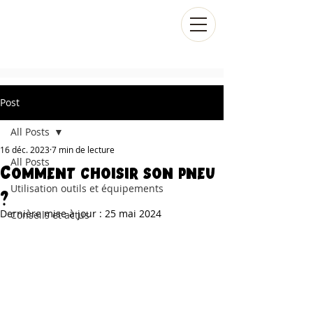
Post
All Posts
16 déc. 2023
7 min de lecture
Comment choisir son pneu
All Posts
?
Utilisation outils et équipements
Dernière mise à jour :
25 mai 2024
Conseils et actus